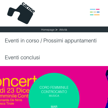
Attività
Press Area
Contatti
>
Homepage
Attività
Sostienici
Eventi in corso / Prossimi appuntamenti
Eventi conclusi
CORO FEMMINILE
CONTROCANTO
MUSICA
MAR