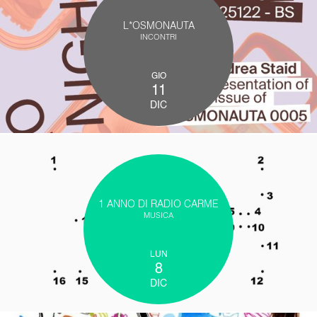
L*OSMONAUTA
INCONTRI
GIO
11
DIC
1 ANNO DI RADIO CARME
MUSICA
LUN
8
DIC