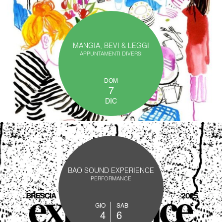
MANGIA, BEVI & LEGGI
APPUNTAMENTI DIVERSI
DOM
7
DIC
BAO SOUND EXPERIENCE
PERFORMANCE
GIO
SAB
4
6