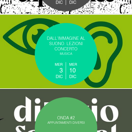
DIC
DIC
DALL'IMMAGINE AL
SUONO. LEZIONI
CONCERTO
MUSICA
MER
MER
3
10
DIC
DIC
ONDA #2
APPUNTAMENTI DIVERSI