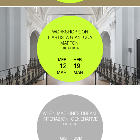
WORKSHOP CON
L'ARTISTA GIANLUCA
MAFFONI
DIDATTICA
MER
MER
12
19
MAR
MAR
WHEN MACHINES DREAM:
INTERAZIONI GENERATIVE
MOSTRE
GIO
DOM