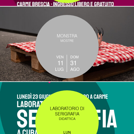
MONSTRA
MOSTRE
VEN
DOM
11
31
LUG
AGO
LABORATORIO DI
SERIGRAFIA
DIDATTICA
LUN