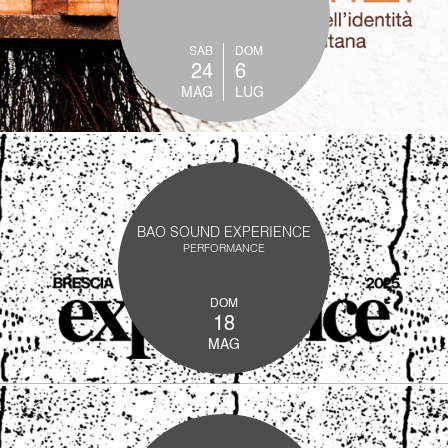
SAB
DOM
24
6
MAG
LUG
BAO SOUND EXPERIENCE
PERFORMANCE
DOM
18
MAG