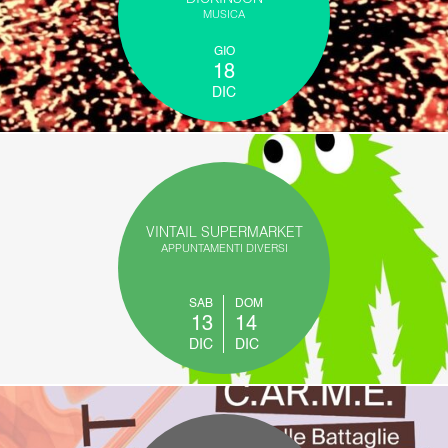
MUSICA
GIO
18
DIC
VINTAIL SUPERMARKET
APPUNTAMENTI DIVERSI
SAB
DOM
13
14
DIC
DIC