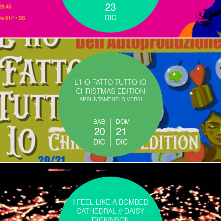
23
DIC
L'HO FATTO TUTTO IO
CHRISTMAS EDITION
APPUNTAMENTI DIVERSI
SAB
DOM
20
21
DIC
DIC
I FEEL LIKE A BOMBED
CATHEDRAL // DAISY
DICKINSON