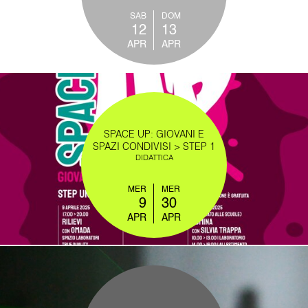
SAB
DOM
12
13
APR
APR
SPACE UP: GIOVANI E
SPAZI CONDIVISI > STEP 1
DIDATTICA
MER
MER
9
30
APR
APR