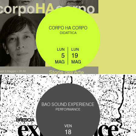
CORPO HA CORPO
DIDATTICA
LUN
LUN
5
19
MAG
MAG
BAO SOUND EXPERIENCE
PERFORMANCE
VEN
18