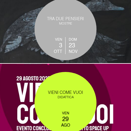
TRA DUE PENSIERI
MOSTRE
VEN
DOM
3
23
OTT
NOV
VIENI COME VUOI
DIDATTICA
VEN
29
AGO