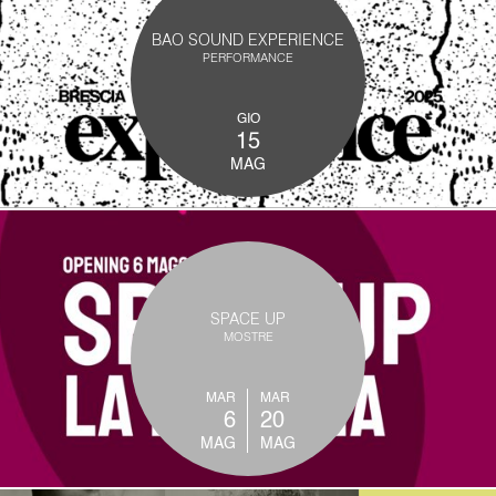
BAO SOUND EXPERIENCE
PERFORMANCE
GIO
15
MAG
SPACE UP
MOSTRE
MAR
MAR
6
20
MAG
MAG