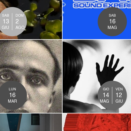
PERFORMANCE
MOSTRE
SAB
DOM
SAB
13
2
16
GIU
AGO
MAG
L'ANIMA E LO
TTEOTTI 100
SCHERMO
PERFORMANCE
INCONTRI
LUN
GIO
VEN
16
14
12
MAR
MAG
GIU