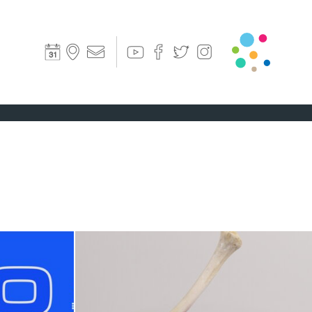
Co
A
COMUNQUE,
OKI
FRAGILE.