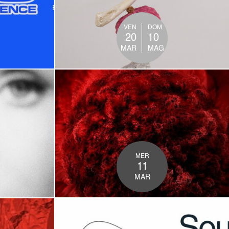
MOSTRE
VEN
DOM
20
10
MAR
MAG
ELEMENTS
PERFORMANCE
MER
11
MAR