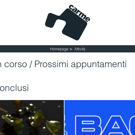
So
>
Homepage
Attività
in corso / Prossimi appuntamenti
conclusi
S - BIENNALE
SPHAÎRA - SAR
INERANTE DEL
PERSICO & MIKA 
LE II EDIZIONE