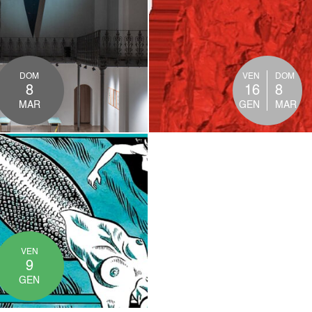
DIBATTITO -
GIUSTIZIA
OTTO ROSE
RIPARATIVA
MOSTRE
INCONTRI
DOM
VEN
DOM
8
16
8
MAR
GEN
MAR
RMOND BAR
UNTAMENTI DIVERSI
VEN
9
GEN